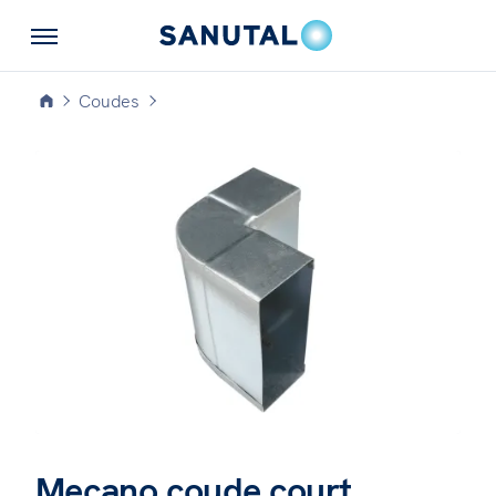
Coudes
Mecano coude court