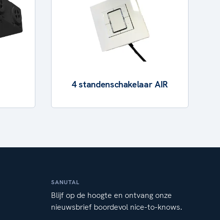
4 standenschakelaar AIR
SANUTAL
Blijf op de hoogte en ontvang onze
nieuwsbrief boordevol nice-to-knows.