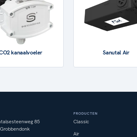
CO2 kanaalvoeler
Sanutal Air
PRODUCTEN
ntalsesteenweg 85
Classic
 Grobbendonk
Air