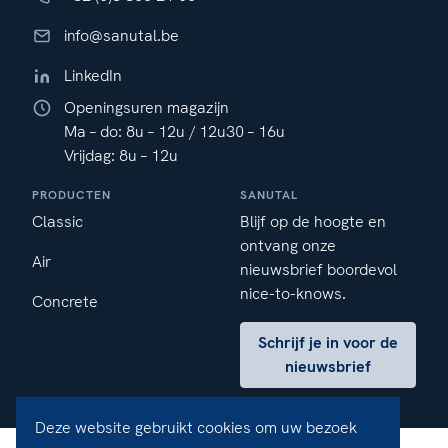
info@sanutal.be
LinkedIn
Openingsuren magazijn
Ma – do: 8u – 12u / 12u30 – 16u
Vrijdag: 8u – 12u
PRODUCTEN
SANUTAL
Classic
Blijf op de hoogte en
ontvang onze
Air
nieuwsbrief boordevol
nice-to-knows.
Concrete
Schrijf je in voor de
nieuwsbrief
×
Niet te missen!
Blijf op de hoogte van onze nieuwste ontwikkelingen,
Deze website gebruikt cookies om uw bezoek
belangrijkheden in ventilatie en praktische tips & tricks.