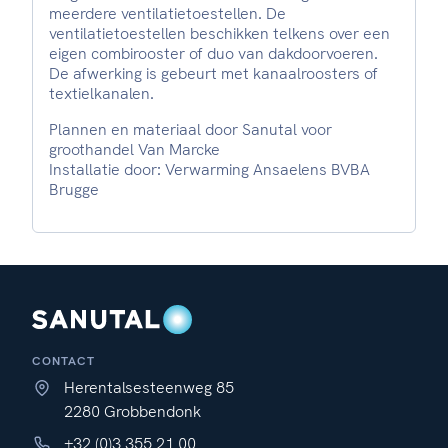
meerdere ventilatietoestellen. De
ventilatietoestellen beschikken telkens over een
eigen combirooster of duo van dakdoorvoeren.
De afwerking is gebeurt met kanaalroosters of
textielkanalen.
Plannen en materiaal door Sanutal voor
groothandel Van Marcke
Installatie door: Verwarming Ansaelens BVBA
Brugge
CONTACT
Herentalsesteenweg 85
2280 Grobbendonk
+32 (0)3 355 21 00