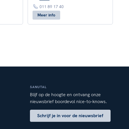
011 89 17 40
Meer info
SANUTAL
Blijf op de hoogte en ontvang onze
nieuwsbrief boordevol nice-to-knows.
Schrijf je in voor de nieuwsbrief