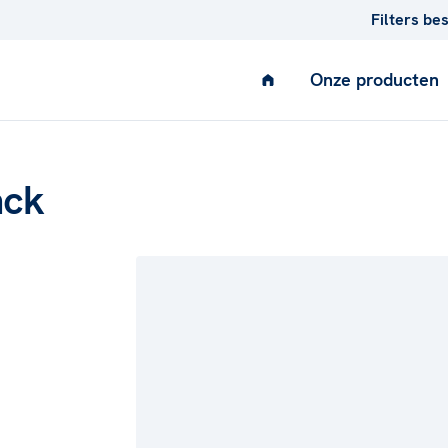
Filters be
Onze producten
nck
AIR
Ventilatie