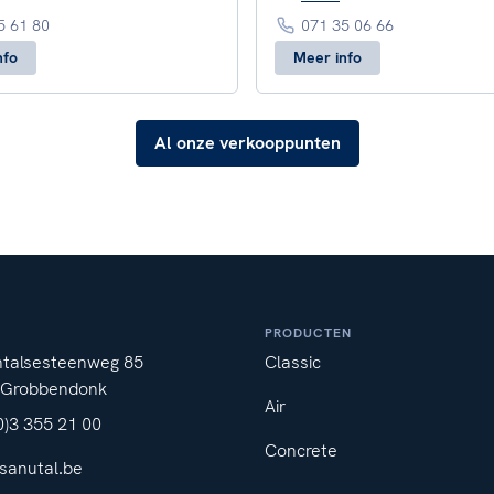
5 61 80
071 35 06 66
nfo
Meer info
Al onze verkooppunten
PRODUCTEN
ntalsesteenweg 85
Classic
 Grobbendonk
Air
0)3 355 21 00
Concrete
sanutal.be