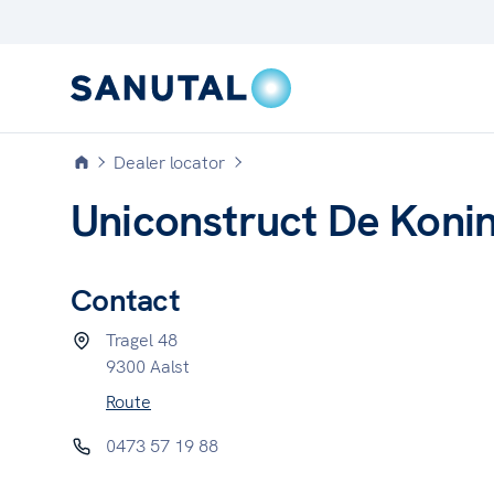
Dealer locator
Uniconstruct De Koni
Contact
Tragel 48
9300 Aalst
CLASSIC
Route
Verwarming, afvoer en
appendages
0473 57 19 88