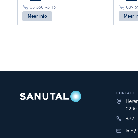
03 360 93 15
089 6
Meer info
Meer i
CONTACT
Here
2280
+32 (
info@