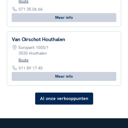
Route
071 35 06 66
Meer info
Van Oirschot Houthalen
Europark 1005/1
3530 Houthalen
Route
011 89 17 40
Meer info
Al onze verkooppunten