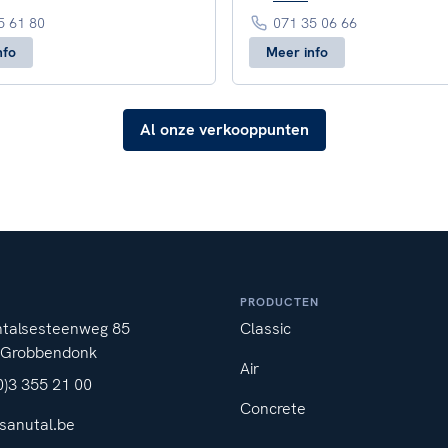
5 61 80
071 35 06 66
nfo
Meer info
Al onze verkooppunten
PRODUCTEN
ntalsesteenweg 85
Classic
 Grobbendonk
Air
0)3 355 21 00
Concrete
sanutal.be