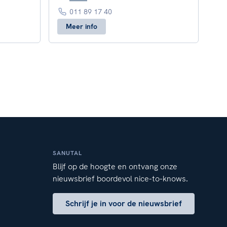
011 89 17 40
Meer info
SANUTAL
Blijf op de hoogte en ontvang onze
nieuwsbrief boordevol nice-to-knows.
Schrijf je in voor de nieuwsbrief