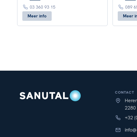
03 360 93 15
089 6
Meer info
Meer i
CONTACT
Here
2280
+32 (
info@