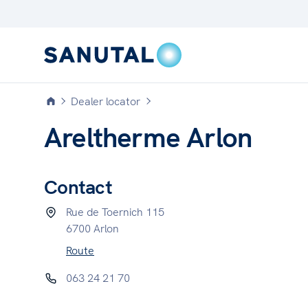
Dealer locator
Areltherme Arlon
Contact
Rue de Toernich 115
6700 Arlon
CLASSIC
Route
Verwarming, afvoer en
appendages
063 24 21 70