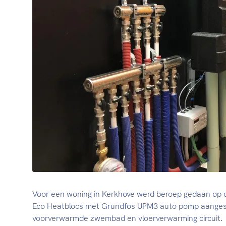
Voor een woning in Kerkhove werd beroep gedaan op 
Eco Heatblocs met Grundfos UPM3 auto pomp aangeslo
voorverwarmde zwembad en vloerverwarming circuit.