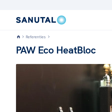
Referenties
PAW Eco HeatBloc
CLASSIC
Verwarming, afvoer en
appendages