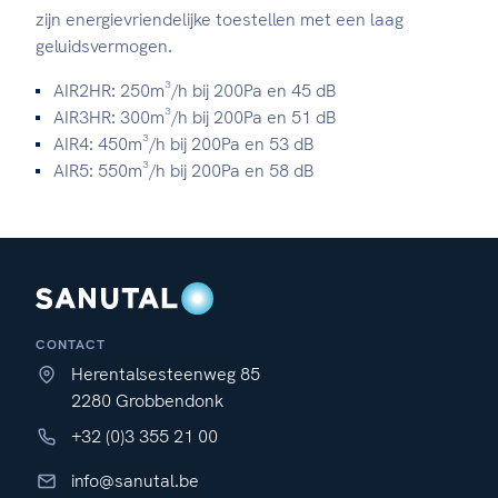
zijn energievriendelijke toestellen met een laag
geluidsvermogen.
AIR2HR: 250m³/h bij 200Pa en 45 dB
AIR3HR: 300m³/h bij 200Pa en 51 dB
AIR4: 450m³/h bij 200Pa en 53 dB
AIR5: 550m³/h bij 200Pa en 58 dB
CONTACT
Herentalsesteenweg 85
2280 Grobbendonk
+32 (0)3 355 21 00
info@sanutal.be