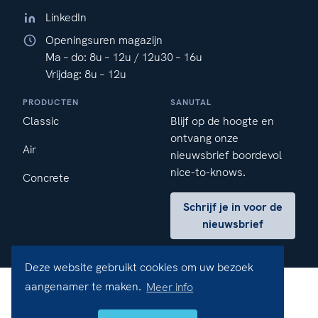
LinkedIn
Openingsuren magazijn
Ma – do: 8u – 12u / 12u30 – 16u
Vrijdag: 8u – 12u
PRODUCTEN
SANUTAL
Classic
Blijf op de hoogte en
ontvang onze
Air
nieuwsbrief boordevol
nice-to-knows.
Concrete
Schrijf je in voor de
nieuwsbrief
Deze website gebruikt cookies om uw bezoek
aangenamer te maken.
Meer info
Disclaimer
Privacy
Cookies
Verkoopsvoorwaarden